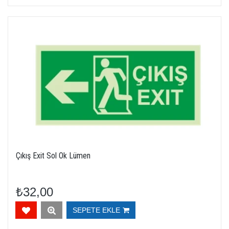
Çıkış Exit Sol Ok Lümen
₺32,00
SEPETE EKLE