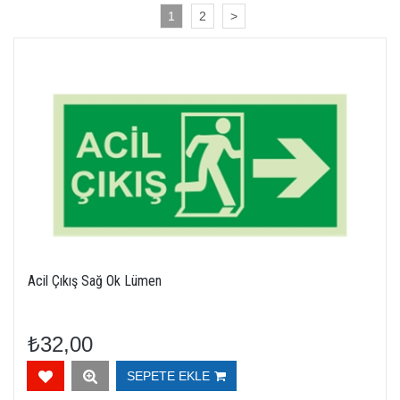
1
2
>
Acil Çıkış Sağ Ok Lümen
₺32,00
SEPETE EKLE