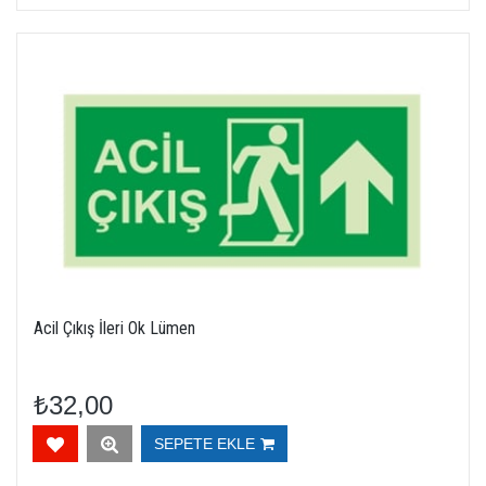
Acil Çıkış İleri Ok Lümen
₺32,00
SEPETE EKLE