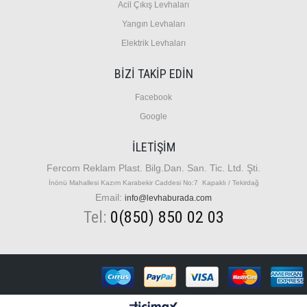
A
cil Çıkış Levhaları
Y
angın Levhaları
E
lektrik Levhaları
BİZİ TAKİP EDİN
Facebook
Google
İLETIŞIM
Fercom Reklam Plast. Bilg.Dan. San. Tic. Ltd. Şti.
İnönü Mahallesi Kazım Karabekir Caddesi No:7 Kapaklı / Tekirdağ
Email:
info@levhaburada.com
Tel:
0(850) 850 02 03