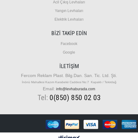
A
cil Çıkış Levhaları
Y
angın Levhaları
E
lektrik Levhaları
BİZİ TAKİP EDİN
Facebook
Google
İLETIŞIM
Fercom Reklam Plast. Bilg.Dan. San. Tic. Ltd. Şti.
İnönü Mahallesi Kazım Karabekir Caddesi No:7 Kapaklı / Tekirdağ
Email:
info@levhaburada.com
Tel:
0(850) 850 02 03