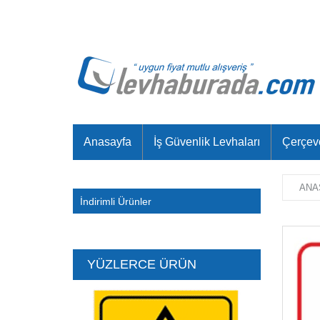
Anasayfa
İş Güvenlik Levhaları
Çerçev
ANA
İndirimli Ürünler
YÜZLERCE ÜRÜN