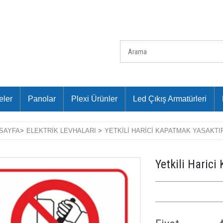
eler
Panolar
Plexi Ürünler
Led Çıkış Armatürleri
SAYFA
>
ELEKTRIK LEVHALARI
>
YETKILI HARICI KAPATMAK YASAKTI
Yetkili Haric