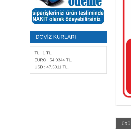
DÖVIZ KURLARI
TL
:
1
TL.
EURO
:
54,9344
TL.
USD
:
47,5911
TL.
ÜRÜ