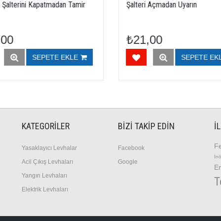
lterini Kapatmadan Tamir
Şalteri Açmadan Uyarın
0
₺21,00
SEPETE EKLE
SEPETE EKLE
KATEGORİLER
BİZİ TAKİP EDİN
İ
Fe
Y
asaklayıcı Levhalar
Facebook
İn
A
cil Çıkış Levhaları
Google
E
Y
angın Levhaları
T
E
lektrik Levhaları