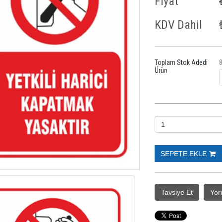
Fiyat
KDV Dahil
Toplam Stok Adedi
Ürün
Tavsiye Et
Yor