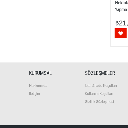
Ana Şalter
Elektrik Şa
Yapma
₺21,00
₺21,0
SEPETE EKLE
KURUMSAL
SÖZLEŞMELER
Hakkımızda
İptal & İade Koşulları
İletişim
Kullanım Koşulları
Gizlilik Sözleşmesi