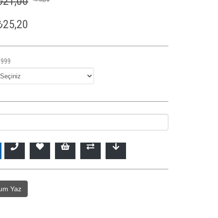
₺21,00
₺25,20
8999
um Yaz