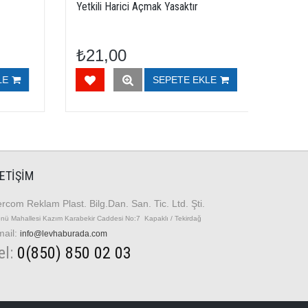
Yetkili Harici Açmak Yasaktır
Tamir Var
₺21,00
₺21,
SEPETE EKLE
LETIŞIM
rcom Reklam Plast. Bilg.Dan. San. Tic. Ltd. Şti.
önü Mahallesi Kazım Karabekir Caddesi No:7 Kapaklı / Tekirdağ
mail:
info@levhaburada.com
el:
0(850) 850 02 03