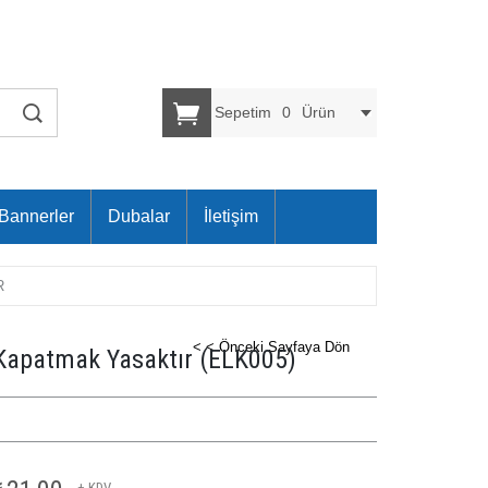
Sepetim
0
Ürün
Bannerler
Dubalar
İletişim
R
< < Önceki Sayfaya Dön
i Kapatmak Yasaktır
(ELK005)
+ KDV