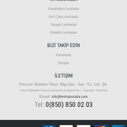
Y
asaklayıcı Levhalar
A
cil Çıkış Levhaları
Y
angın Levhaları
E
lektrik Levhaları
BİZİ TAKİP EDİN
Facebook
Google
İLETIŞIM
Fercom Reklam Plast. Bilg.Dan. San. Tic. Ltd. Şti.
İnönü Mahallesi Kazım Karabekir Caddesi No:7 Kapaklı / Tekirdağ
Email:
info@levhaburada.com
Tel:
0(850) 850 02 03