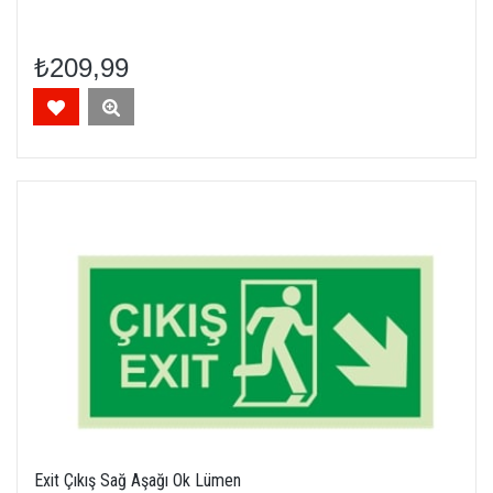
₺209,99
Exit Çıkış Sağ Aşağı Ok Lümen