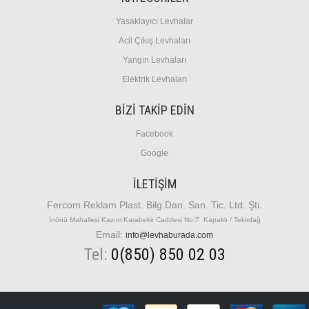
Y
asaklayıcı Levhalar
A
cil Çıkış Levhaları
Y
angın Levhaları
E
lektrik Levhaları
BİZİ TAKİP EDİN
Facebook
Google
İLETIŞIM
Fercom Reklam Plast. Bilg.Dan. San. Tic. Ltd. Şti.
İnönü Mahallesi Kazım Karabekir Caddesi No:7 Kapaklı / Tekirdağ
Email:
info@levhaburada.com
Tel:
0(850) 850 02 03